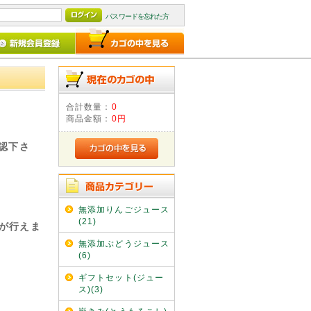
パスワードを忘れた方
合計数量：
0
商品金額：
0円
認下さ
無添加りんごジュース
(21)
が行えま
無添加ぶどうジュース
(6)
ギフトセット(ジュー
ス)(3)